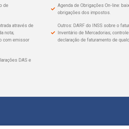
io de
Agenda de Obrigações On-line: bai
obrigações dos impostos.
trada através de
Outros: DARF do INSS sobre o fatur
da nota;
Inventário de Mercadorias; control
do com emissor
declaração de faturamento de qualq
clarações DAS e