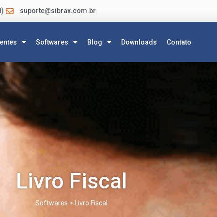
l)
suporte@sibrax.com.br
ientes
Softwares
Blog
Downloads
Contato
Livro Fiscal
Softwares > Livro Fiscal